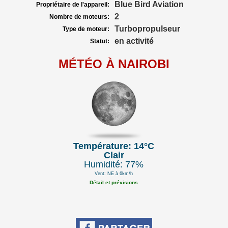
Blue Bird Aviation
Propriétaire de l'appareil:
2
Nombre de moteurs:
Turbopropulseur
Type de moteur:
en activité
Statut:
MÉTÉO À NAIROBI
Température: 14°C
Clair
Humidité: 77%
Vent: NE à 6km/h
Détail et prévisions