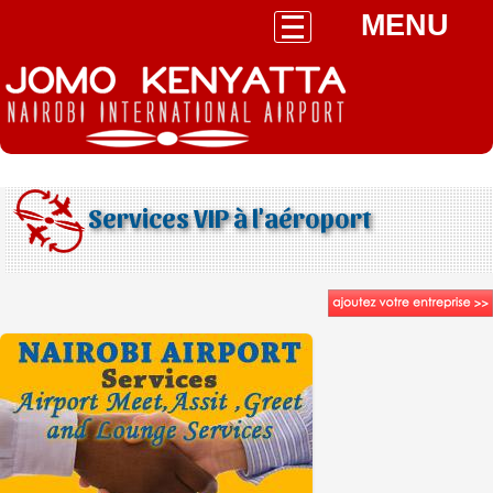
MENU
Services VIP à l'aéroport
Airport Office, JKIA, Nairobi, Kenya
+254722324421
info@nairobiairportservices.com
Site web
Nous parlons